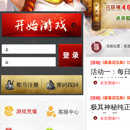
当前位置：
首
[活动]
《新葵花宝典》
活动一：每
【活动时间】：
全文阅读>>
【活动范围
【活动内容
[活动]
《新葵花宝典》双线
即可获赠珍
极其神秘纯正
【活动奖励
年7月2日1
全文阅读>>
款网页游戏