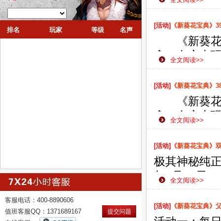
款网页游戏
侠之路更加
[活动]
《新葵花宝典》3
排名
玩家
等级
名声
《新葵花宝
念，在广大
全文阅读>>
为了给广大
展了此次数
[活动]
《新葵花宝典》3
《新葵花宝
念，在广大
全文阅读>>
为了给广大
展了此次数
[活动]
《新葵花宝典》双线
极其神秘纯正
年6月18日
全文阅读>>
款网页游戏
客服电话：400-8890606
侠之路更加
[活动]
《新葵花宝典》
值班客服QQ：1371689167
提交问题