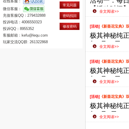
活动一：每
在线客服：
常见问题
【活动时间】：
微信客服：
全文阅读>>
充值客服QQ：279432888
【活动范围
密码找回
投诉电话：4006550323
【活动内容
[活动]
《新葵花宝典》双线
修改密码
投诉QQ：8955352
即可获赠珍
极其神秘纯正
客服邮箱：kefu@lequ.com
【活动奖励
玩家交流QQ群: 261322868
年6月14日
全文阅读>>
款网页游戏
侠之路更加
[活动]
《新葵花宝典》双线
极其神秘纯正
年6月11日
全文阅读>>
款网页游戏
侠之路更加
[活动]
《新葵花宝典》双线
极其神秘纯正
年6月7日1
全文阅读>>
款网页游戏