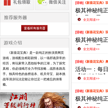
侠之路更加
[活动]
《新葵花宝典》双线
极其神秘纯正
年6月28日
全文阅读>>
款网页游戏
侠之路更加
[活动]
《新葵花宝典》双线
极其神秘纯正
年6月25日
全文阅读>>
款网页游戏
《新葵花宝典》是一款纯正的扮演类网页
游戏，游戏配合精彩剧情，以一场邪诡异常的
侠之路更加
[活动]
《新葵花宝典》
经历，将玩家带入恩怨纷争的江湖，为了探究
活动一：每
真相，你必须竭尽全力寻找攻略，战胜各路高
手。独具特色的血榜追杀、机关夺宝、副本挑
【活动时间】：
全文阅读>>
战等清凉玩法定能让你过足一把难忘的侠客
【活动范围
瘾。
【活动内容
[活动]
《新葵花宝典》双线
励。
极其神秘纯正
【活动奖励
年6月21日
全文阅读>>