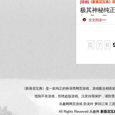
【活动内容
[活动]
《新葵花宝典》双线
即可获赠珍
极其神秘纯正
【活动奖励
年5月10日
全文阅读>>
款网页游戏
侠之路更加
页
7
8
《新葵花宝典》是一款纯正的扮演类网页游戏，游戏配合精彩
抵制不良游戏，拒绝盗版游戏。注意自我保护，谨防受
乐趣网网页游戏
卧龙吟
梦回江湖
三
All Rights Reserved
乐趣网
新葵花宝