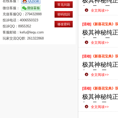
极其神秘纯正
在线客服：
常见问题
年2月15日
微信客服：
全文阅读>>
充值客服QQ：279432888
款网页游戏
密码找回
投诉电话：4006550323
侠之路更加
[活动]
《新葵花宝典》双线
修改密码
投诉QQ：8955352
极其神秘纯正
客服邮箱：kefu@lequ.com
玩家交流QQ群: 261322868
年2月12日
全文阅读>>
款网页游戏
侠之路更加
[活动]
《新葵花宝典》双线
极其神秘纯正
年2月8日1
全文阅读>>
款网页游戏
侠之路更加
[活动]
《新葵花宝典》双线
极其神秘纯正
年2月5日1
全文阅读>>
款网页游戏