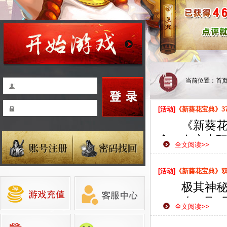
当前位置：
首
[活动]
《新葵花宝典》3
《新葵花宝
念，在广大
全文阅读>>
为了给广大
展了此次数
[活动]
《新葵花宝典》双线
极其神秘纯
2019年3月
全文阅读>>
略这款网页