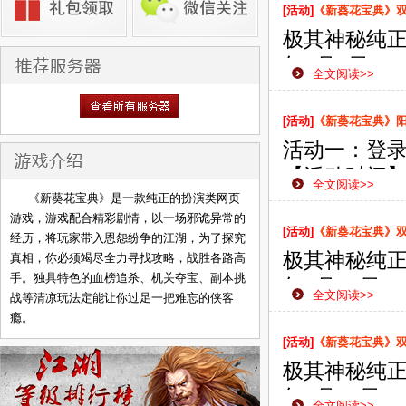
的武侠之路更
[活动]
《新葵花宝典》双线
极其神秘纯正
年3月1日1
全文阅读>>
款网页游戏
侠之路更加
[活动]
《新葵花宝典》
活动一：登
【活动时间】：
全文阅读>>
【活动范围
《新葵花宝典》是一款纯正的扮演类网页
游戏，游戏配合精彩剧情，以一场邪诡异常的
【活动内容
[活动]
《新葵花宝典》双线
经历，将玩家带入恩怨纷争的江湖，为了探究
即可获赠珍
极其神秘纯正
真相，你必须竭尽全力寻找攻略，战胜各路高
【活动奖励
手。独具特色的血榜追杀、机关夺宝、副本挑
年2月26日
全文阅读>>
战等清凉玩法定能让你过足一把难忘的侠客
款网页游戏
瘾。
侠之路更加
[活动]
《新葵花宝典》双线
极其神秘纯正
年2月22日
全文阅读>>