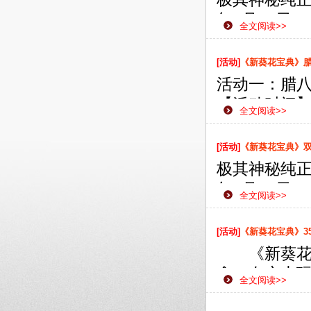
年1月15日
全文阅读>>
款网页游戏
侠之路更加
[活动]
《新葵花宝典》
活动一：腊
【活动时间】：
全文阅读>>
【活动范围
【活动内容
[活动]
《新葵花宝典》双线
即可获赠珍
极其神秘纯正
【活动奖励
年1月11日
全文阅读>>
款网页游戏
侠之路更加
[活动]
《新葵花宝典》3
《新葵花宝
念，在广大
全文阅读>>
为了给广大