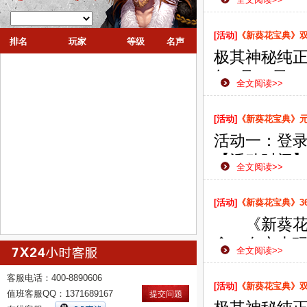
款网页游戏
侠之路更加
[活动]
《新葵花宝典》双线
排名
玩家
等级
名声
极其神秘纯正
年2月19日
全文阅读>>
款网页游戏
侠之路更加
[活动]
《新葵花宝典》
活动一：登
【活动时间】：2
全文阅读>>
【活动范围
【活动内容
[活动]
《新葵花宝典》3
礼。 登录天
《新葵花宝
念，在广大
全文阅读>>
为了给广大
客服电话：400-8890606
展了此次数
[活动]
《新葵花宝典》双线
值班客服QQ：1371689167
提交问题