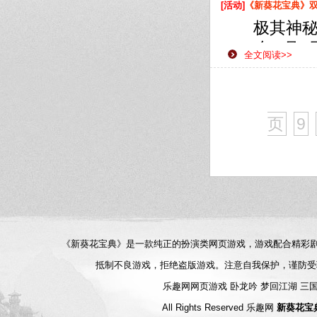
展了此次数
[活动]
《新葵花宝典》双线
极其神秘纯
2019年1月
全文阅读>>
略这款网页
的武侠之路
页
9
《新葵花宝典》是一款纯正的扮演类网页游戏，游戏配合精彩
抵制不良游戏，拒绝盗版游戏。注意自我保护，谨防受
乐趣网网页游戏
卧龙吟
梦回江湖
三
All Rights Reserved
乐趣网
新葵花宝