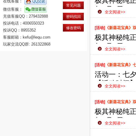
极其神秘纯正
在线客服：
常见问题
年8月9日1
微信客服：
全文阅读>>
充值客服QQ：279432888
款网页游戏
密码找回
投诉电话：4006550323
侠之路更加
[活动]
《新葵花宝典》双线
修改密码
投诉QQ：8955352
极其神秘纯正
客服邮箱：kefu@lequ.com
玩家交流QQ群: 261322868
年8月6日1
全文阅读>>
款网页游戏
侠之路更加
[活动]
《新葵花宝典》
活动一：七
【活动时间】：
全文阅读>>
【活动范围
【活动内容
[活动]
《新葵花宝典》双线
礼。
极其神秘纯正
年8月2日1
全文阅读>>
款网页游戏