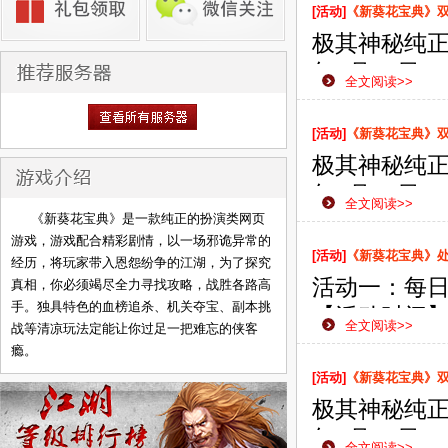
侠之路更加
[活动]
《新葵花宝典》双线
极其神秘纯正
年8月27日
全文阅读>>
款网页游戏
侠之路更加
[活动]
《新葵花宝典》双线
极其神秘纯正
年8月23日
全文阅读>>
款网页游戏
《新葵花宝典》是一款纯正的扮演类网页
游戏，游戏配合精彩剧情，以一场邪诡异常的
侠之路更加
[活动]
《新葵花宝典》
经历，将玩家带入恩怨纷争的江湖，为了探究
活动一：每
真相，你必须竭尽全力寻找攻略，战胜各路高
手。独具特色的血榜追杀、机关夺宝、副本挑
【活动时间】：
全文阅读>>
战等清凉玩法定能让你过足一把难忘的侠客
【活动范围
瘾。
【活动内容
[活动]
《新葵花宝典》双线
励。
极其神秘纯正
【活动奖励
年8月20日
全文阅读>>