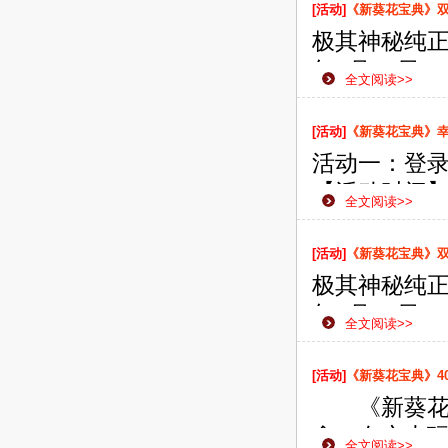
侠之路更加
[活动]
《新葵花宝典》双线
极其神秘纯正
年7月30日
全文阅读>>
款网页游戏
侠之路更加
[活动]
《新葵花宝典》
活动一：登
【活动时间】：
全文阅读>>
【活动范围
【活动内容
[活动]
《新葵花宝典》双线
即可获赠珍
极其神秘纯正
【活动奖励
年7月26日
全文阅读>>
款网页游戏
侠之路更加
[活动]
《新葵花宝典》4
《新葵花宝
念，在广大
全文阅读>>