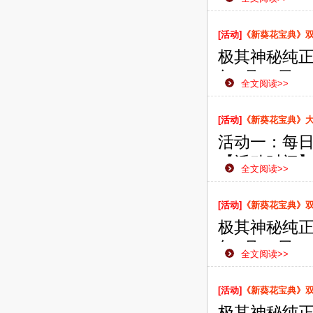
为了给广大
展了此次数
[活动]
《新葵花宝典》双线
极其神秘纯正
年7月23日
全文阅读>>
款网页游戏
侠之路更加
[活动]
《新葵花宝典》
活动一：每
【活动时间】：
全文阅读>>
【活动范围
【活动内容
[活动]
《新葵花宝典》双线
即可获赠珍
极其神秘纯正
【活动奖励
年7月19日
全文阅读>>
款网页游戏
侠之路更加
[活动]
《新葵花宝典》双线
极其神秘纯正