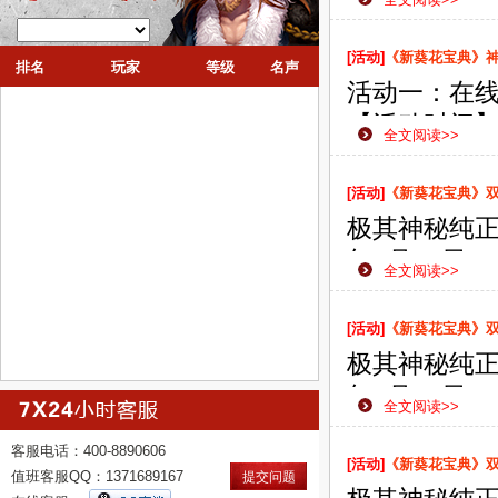
款网页游戏
侠之路更加
[活动]
《新葵花宝典》
排名
玩家
等级
名声
活动一：在
【活动时间】：
全文阅读>>
【活动范围
【活动内容
[活动]
《新葵花宝典》双线
即可获赠剑
极其神秘纯正
【活动奖励
年8月16日
全文阅读>>
款网页游戏
侠之路更加
[活动]
《新葵花宝典》双线
极其神秘纯正
年8月13日
全文阅读>>
款网页游戏
客服电话：400-8890606
侠之路更加
[活动]
《新葵花宝典》双线
值班客服QQ：1371689167
提交问题