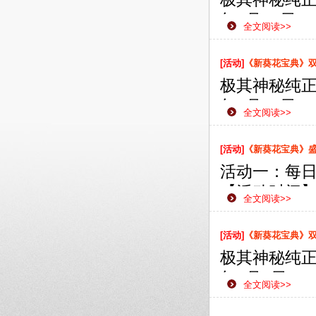
年7月16日
全文阅读>>
款网页游戏
侠之路更加
[活动]
《新葵花宝典》双线
极其神秘纯正
年7月12日
全文阅读>>
款网页游戏
侠之路更加
[活动]
《新葵花宝典》
活动一：每
【活动时间】：
全文阅读>>
【活动范围
【活动内容
[活动]
《新葵花宝典》双线
励。
极其神秘纯正
【活动奖励
年7月9日1
全文阅读>>
款网页游戏