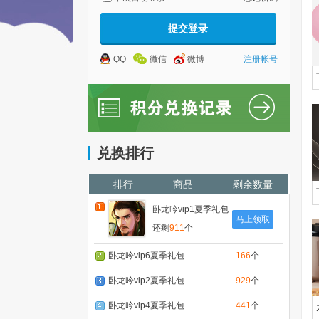
QQ
微信
微博
注册帐号
兑换排行
排行
商品
剩余数量
卧龙吟vip1夏季礼包
马上领取
还剩
911
个
卧龙吟vip6夏季礼包
166
个
卧龙吟vip2夏季礼包
929
个
卧龙吟vip4夏季礼包
441
个