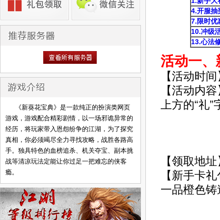
1.新手
4.开服
7
.限时优
10.冲级
13.心法
活动一、
【活动时间
【活动内容
上方的“礼
《新葵花宝典》是一款纯正的扮演类网页
游戏，游戏配合精彩剧情，以一场邪诡异常的
经历，将玩家带入恩怨纷争的江湖，为了探究
真相，你必须竭尽全力寻找攻略，战胜各路高
手。独具特色的血榜追杀、机关夺宝、副本挑
【领取地址
战等清凉玩法定能让你过足一把难忘的侠客
瘾。
【新手卡礼包
一品橙色铸造